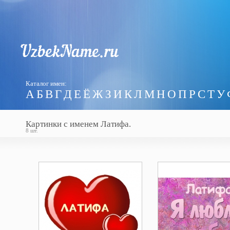
Каталог имен:
А
Б
В
Г
Д
Е
Ё
Ж
З
И
К
Л
М
Н
О
П
Р
С
Т
У
Картинки с именем Латифа.
8 шт.