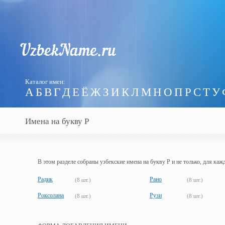
Каталог имен:
А
Б
В
Г
Д
Е
Ё
Ж
З
И
К
Л
М
Н
О
П
Р
С
Т
У
Имена на букву Р
В этом разделе собраны узбекские имена на букву Р и не только, для каж
Радик
Рано
(8 шт.)
(8 шт.)
Роксолана
Рузи
(8 шт.)
(8 шт.)