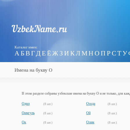
Каталог имен:
А
Б
В
Г
Д
Е
Ё
Ж
З
И
К
Л
М
Н
О
П
Р
С
Т
У
Имена на букву О
В этом разделе собраны узбекские имена на букву О и не только, для каж
Одил
Озода
(8 шт.)
(8 шт.)
Оимгуль
Ой
(8 шт.)
(8 шт.)
Ок
Олам
(8 шт.)
(8 шт.)