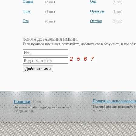
Омина
Она
(8 шт.)
(8 шт.)
Орзу
Ортигуль
(8 шт.)
(8 шт.)
Ота
Охахон
(8 шт.)
(8 шт.)
ФОРМА ДОБАВЛЕНИЯ ИМЕНИ:
Если нужного имени нет, пожалуйста, добавьте его в базу сайта, и мы об
Политика использован
Новинки
50 шт.
Вежливо просим размещать с
Несколько крайних добавленных на сайт
картинок.
изображений.