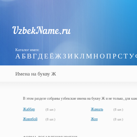
Каталог имен:
А
Б
В
Г
Д
Е
Ё
Ж
З
И
К
Л
М
Н
О
П
Р
С
Т
У
Имена на букву Ж
В этом разделе собраны узбекские имена на букву Ж и не только, для ка
Жаббар
Жамаль
(8 шт.)
(8 шт.)
Жиянбой
Жон
(8 шт.)
(8 шт.)