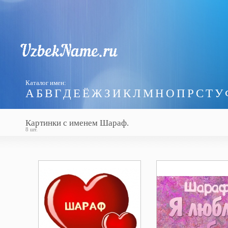
Каталог имен:
А
Б
В
Г
Д
Е
Ё
Ж
З
И
К
Л
М
Н
О
П
Р
С
Т
У
Картинки с именем Шараф.
8 шт.