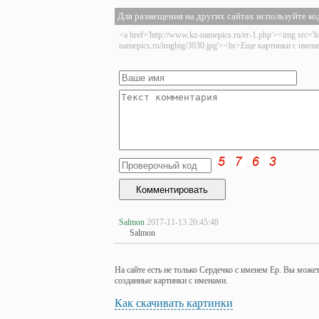
Для размещения на других сайтах используйте ко
<a href='http://www.kz-namepics.ru/er-1.php'><img src='h
namepics.ru/imgbig/3030.jpg'><br>Еще картинки с имен
Salmon
2017-11-13 20:45:48
Salmon
На сайте есть не только Сердечко с именем Ер. Вы може
созданные картинки с именами.
Как скачивать картинки