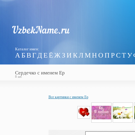
Каталог имен:
А
Б
В
Г
Д
Е
Ё
Ж
З
И
К
Л
М
Н
О
П
Р
С
Т
У
Сердечко с именем Ер
8 шт.
Все картинки с именем Ер