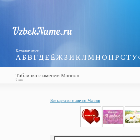
Каталог имен:
А
Б
В
Г
Д
Е
Ё
Ж
З
И
К
Л
М
Н
О
П
Р
С
Т
У
Табличка с именем Маннон
8 шт.
Все картинки с именем Маннон