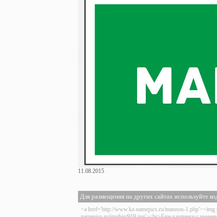
11.08.2015
Для размещения на других сайтах используйте ко
<a href='http://www.kz-namepics.ru/mannon-1.php'><img 
namepics.ru/imgbig/919.jpg'><br>Еще картинки с имен