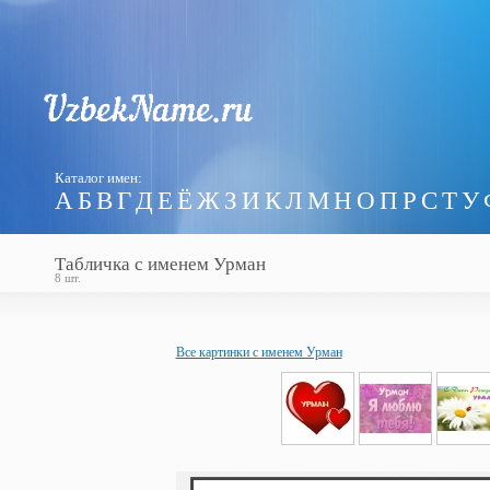
Каталог имен:
А
Б
В
Г
Д
Е
Ё
Ж
З
И
К
Л
М
Н
О
П
Р
С
Т
У
Табличка с именем Урман
8 шт.
Все картинки с именем Урман