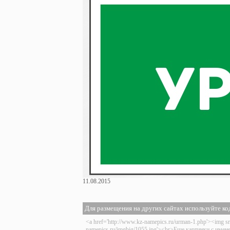
11.08.2015
Для размещения на других сайтах используйте ко
<a href='http://www.kz-namepics.ru/urman-1.php'><img sr
namepics.ru/imgbig/1055.jpg'><br>Еще картинки с име