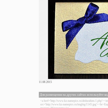
11.08.2015
Для размещения на других сайтах используйте ко
<a href='http://www.kz-namepics.ru/abdurahim-1.php'><i
src='http://www.kz-namepics.ru/imgbig/1145.jpg'><br>Ещ