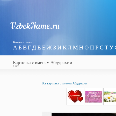
Каталог имен:
А
Б
В
Г
Д
Е
Ё
Ж
З
И
К
Л
М
Н
О
П
Р
С
Т
У
Карточка с именем Абдурахим
8 шт.
Все картинки с именем Абдурахим