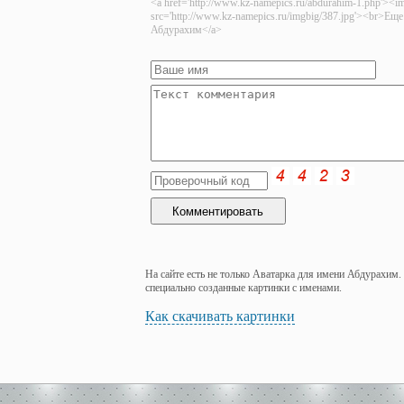
<a href='http://www.kz-namepics.ru/abdurahim-1.php'><i
src='http://www.kz-namepics.ru/imgbig/387.jpg'><br>Ещ
Абдурахим</a>
На сайте есть не только Аватарка для имени Абдурахим.
специально созданные картинки с именами.
Как скачивать картинки