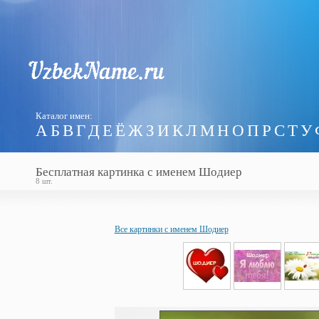
Каталог имен:
А
Б
В
Г
Д
Е
Ё
Ж
З
И
К
Л
М
Н
О
П
Р
С
Т
У
Бесплатная картинка с именем Шодиер
8 шт.
Все картинки с именем Шодиер