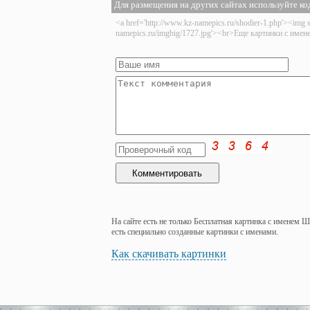
Для размещения на других сайтах используйте ко
<a href='http://www.kz-namepics.ru/shodier-1.php'><img s
namepics.ru/imgbig/1727.jpg'><br>Еще картинки с име
На сайте есть не только Бесплатная картинка с именем 
есть специально созданные картинки с именами.
Как скачивать картинки