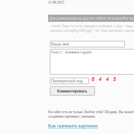
11.08.2015
Для размещения на других сайтах используйте ко
<a href='http://www.kz-namepics.ru/shodier-1.php'><img s
namepics.ru/imgbig/2485.jpg'><br>Еще картинки с име
На сайте есть не только Люблю тебя! Шодиер. Вы можете
созданные картинки с именами.
Как скачивать картинки