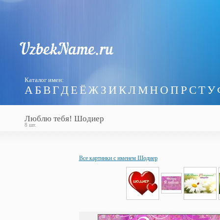
Каталог имен:
А
Б
В
Г
Д
Е
Ё
Ж
З
И
К
Л
М
Н
О
П
Р
С
Т
У
Люблю тебя! Шодиер
8 шт.
Все картинки с именем Шодиер